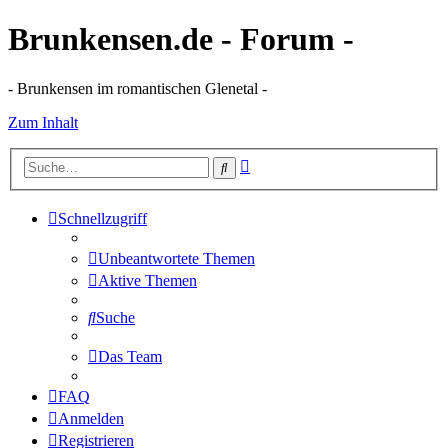
Brunkensen.de - Forum -
- Brunkensen im romantischen Glenetal -
Zum Inhalt
Erweiterte
Suche
Suche
Schnellzugriff
Unbeantwortete Themen
Aktive Themen
Suche
Das Team
FAQ
Anmelden
Registrieren