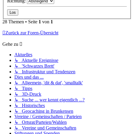
Richtung:
28 Themen • Seite
1
von
1
Zurück zur Foren-Übersicht
Gehe zu
Aktuelles
↳ Aktuelle Ereignisse
↳ 'Schwarzes Brett'
↳ Infrastruktur und Tendenzen
Dies und das ...
↳ Allgemein, 'dit & dat', 'smalltalk'
↳ Tipps
↳ 3D-Druck
↳ Suche ... wer kennt eigentlich ...?
↳ Historisches
↳ Geocaching in Brunkensen
Vereine / Gemeinschaften / Parteien
↳ Ortsrat/Parteien/Wahlen
↳ Vereine und Gemeinschaften
Stiftungen und Spenden