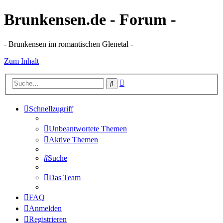
Brunkensen.de - Forum -
- Brunkensen im romantischen Glenetal -
Zum Inhalt
Erweiterte
Suche
Suche
Schnellzugriff
Unbeantwortete Themen
Aktive Themen
Suche
Das Team
FAQ
Anmelden
Registrieren