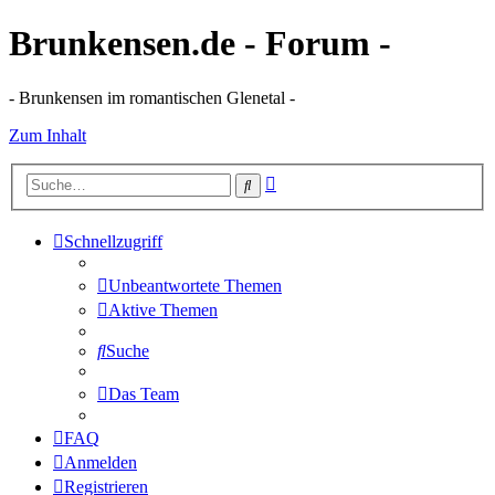
Brunkensen.de - Forum -
- Brunkensen im romantischen Glenetal -
Zum Inhalt
Erweiterte
Suche
Suche
Schnellzugriff
Unbeantwortete Themen
Aktive Themen
Suche
Das Team
FAQ
Anmelden
Registrieren