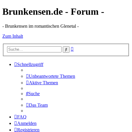
Brunkensen.de - Forum -
- Brunkensen im romantischen Glenetal -
Zum Inhalt
Erweiterte
Suche
Suche
Schnellzugriff
Unbeantwortete Themen
Aktive Themen
Suche
Das Team
FAQ
Anmelden
Registrieren