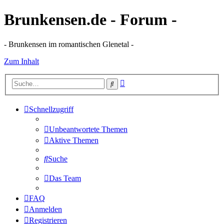
Brunkensen.de - Forum -
- Brunkensen im romantischen Glenetal -
Zum Inhalt
Erweiterte
Suche
Suche
Schnellzugriff
Unbeantwortete Themen
Aktive Themen
Suche
Das Team
FAQ
Anmelden
Registrieren