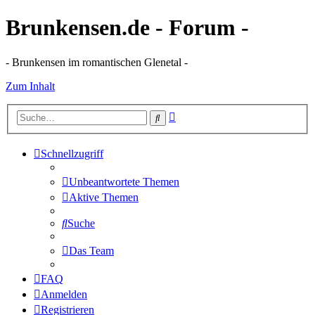
Brunkensen.de - Forum -
- Brunkensen im romantischen Glenetal -
Zum Inhalt
Erweiterte
Suche
Suche
Schnellzugriff
Unbeantwortete Themen
Aktive Themen
Suche
Das Team
FAQ
Anmelden
Registrieren