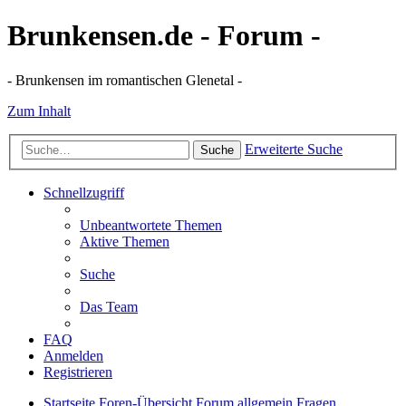
Brunkensen.de - Forum -
- Brunkensen im romantischen Glenetal -
Zum Inhalt
Erweiterte Suche
Suche
Schnellzugriff
Unbeantwortete Themen
Aktive Themen
Suche
Das Team
FAQ
Anmelden
Registrieren
Startseite
Foren-Übersicht
Forum allgemein
Fragen,