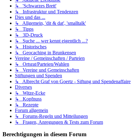
↳ 'Schwarzes Brett'
↳ Infrastruktur und Tendenzen
Dies und das ...
↳ Allgemein, 'dit & dat', 'smalltalk'
↳ Tipps
↳ 3D-Druck
↳ Suche ... wer kennt eigentlich ...?
↳ Historisches
↳ Geocaching in Brunkensen
Vereine / Gemeinschaften / Parteien
↳ Ortsrat/Parteien/Wahlen
↳ Vereine und Gemeinschaften
Stiftungen und Spenden
↳ Albrecht Graf von Goertz - Siftung und Spendenaffaire
Diverses
↳ Witze-Ecke
↳ Kopfnuss
↳ Rezepte
Forum allgemein
↳ Forums-Regeln und Mitteilungen
↳ Fragen, Anregungen & Tests zum Forum
Berechtigungen in diesem Forum