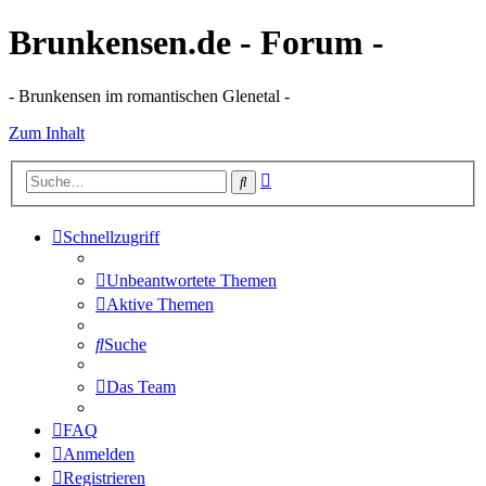
Brunkensen.de - Forum -
- Brunkensen im romantischen Glenetal -
Zum Inhalt
Erweiterte
Suche
Suche
Schnellzugriff
Unbeantwortete Themen
Aktive Themen
Suche
Das Team
FAQ
Anmelden
Registrieren