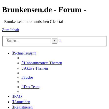
Brunkensen.de - Forum -
- Brunkensen im romantischen Glenetal -
Zum Inhalt
Erweiterte
Suche
Suche
Schnellzugriff
Unbeantwortete Themen
Aktive Themen
Suche
Das Team
FAQ
Anmelden
Registrieren