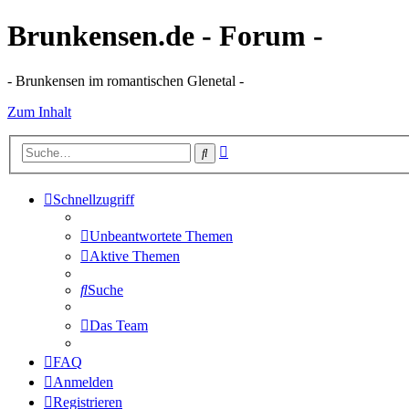
Brunkensen.de - Forum -
- Brunkensen im romantischen Glenetal -
Zum Inhalt
Erweiterte
Suche
Suche
Schnellzugriff
Unbeantwortete Themen
Aktive Themen
Suche
Das Team
FAQ
Anmelden
Registrieren