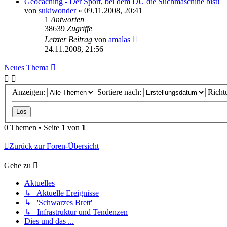
Geocaching - Der Sport, bei dem DU die Suchmaschine bist!
von
sukiwonder
» 09.11.2008, 20:41
1
Antworten
38639
Zugriffe
Letzter Beitrag
von
amalas
24.11.2008, 21:56
Neues Thema
Anzeigen:
Sortiere nach:
Richt
0 Themen • Seite
1
von
1
Zurück zur Foren-Übersicht
Gehe zu
Aktuelles
↳ Aktuelle Ereignisse
↳ 'Schwarzes Brett'
↳ Infrastruktur und Tendenzen
Dies und das ...