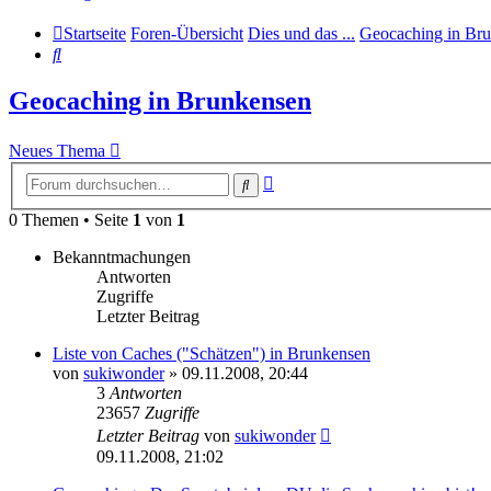
Startseite
Foren-Übersicht
Dies und das ...
Geocaching in Br
Suche
Geocaching in Brunkensen
Neues Thema
Erweiterte
Suche
Suche
0 Themen • Seite
1
von
1
Bekanntmachungen
Antworten
Zugriffe
Letzter Beitrag
Liste von Caches ("Schätzen") in Brunkensen
von
sukiwonder
» 09.11.2008, 20:44
3
Antworten
23657
Zugriffe
Letzter Beitrag
von
sukiwonder
09.11.2008, 21:02