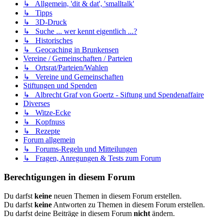
↳ Allgemein, 'dit & dat', 'smalltalk'
↳ Tipps
↳ 3D-Druck
↳ Suche ... wer kennt eigentlich ...?
↳ Historisches
↳ Geocaching in Brunkensen
Vereine / Gemeinschaften / Parteien
↳ Ortsrat/Parteien/Wahlen
↳ Vereine und Gemeinschaften
Stiftungen und Spenden
↳ Albrecht Graf von Goertz - Siftung und Spendenaffaire
Diverses
↳ Witze-Ecke
↳ Kopfnuss
↳ Rezepte
Forum allgemein
↳ Forums-Regeln und Mitteilungen
↳ Fragen, Anregungen & Tests zum Forum
Berechtigungen in diesem Forum
Du darfst
keine
neuen Themen in diesem Forum erstellen.
Du darfst
keine
Antworten zu Themen in diesem Forum erstellen.
Du darfst deine Beiträge in diesem Forum
nicht
ändern.