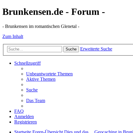
Brunkensen.de - Forum -
- Brunkensen im romantischen Glenetal -
Zum Inhalt
Erweiterte Suche
Suche
Schnellzugriff
Unbeantwortete Themen
Aktive Themen
Suche
Das Team
FAQ
Anmelden
Registrieren
Startseite
Foren-Übersicht
Dies und das ...
Geocaching in Brun