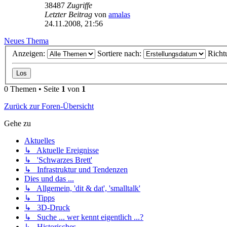
38487
Zugriffe
Letzter Beitrag
von
amalas
24.11.2008, 21:56
Neues Thema
Anzeigen:
Sortiere nach:
Richt
0 Themen • Seite
1
von
1
Zurück zur Foren-Übersicht
Gehe zu
Aktuelles
↳ Aktuelle Ereignisse
↳ 'Schwarzes Brett'
↳ Infrastruktur und Tendenzen
Dies und das ...
↳ Allgemein, 'dit & dat', 'smalltalk'
↳ Tipps
↳ 3D-Druck
↳ Suche ... wer kennt eigentlich ...?
↳ Historisches