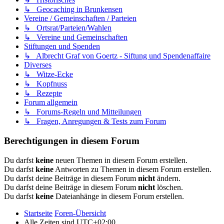
↳ Geocaching in Brunkensen
Vereine / Gemeinschaften / Parteien
↳ Ortsrat/Parteien/Wahlen
↳ Vereine und Gemeinschaften
Stiftungen und Spenden
↳ Albrecht Graf von Goertz - Siftung und Spendenaffaire
Diverses
↳ Witze-Ecke
↳ Kopfnuss
↳ Rezepte
Forum allgemein
↳ Forums-Regeln und Mitteilungen
↳ Fragen, Anregungen & Tests zum Forum
Berechtigungen in diesem Forum
Du darfst
keine
neuen Themen in diesem Forum erstellen.
Du darfst
keine
Antworten zu Themen in diesem Forum erstellen.
Du darfst deine Beiträge in diesem Forum
nicht
ändern.
Du darfst deine Beiträge in diesem Forum
nicht
löschen.
Du darfst
keine
Dateianhänge in diesem Forum erstellen.
Startseite
Foren-Übersicht
Alle Zeiten sind
UTC+02:00