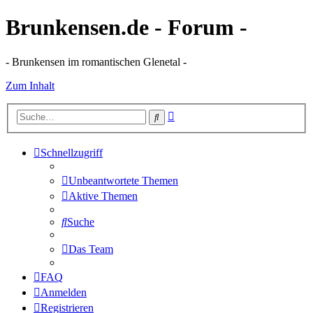
Brunkensen.de - Forum -
- Brunkensen im romantischen Glenetal -
Zum Inhalt
Erweiterte
Suche
Suche
Schnellzugriff
Unbeantwortete Themen
Aktive Themen
Suche
Das Team
FAQ
Anmelden
Registrieren