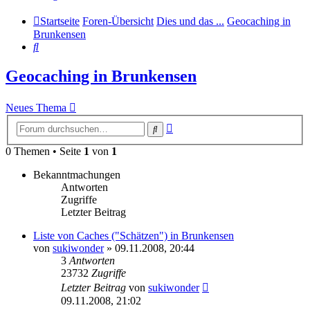
Startseite
Foren-Übersicht
Dies und das ...
Geocaching in
Brunkensen
Suche
Geocaching in Brunkensen
Neues Thema
Erweiterte
Suche
Suche
0 Themen • Seite
1
von
1
Bekanntmachungen
Antworten
Zugriffe
Letzter Beitrag
Liste von Caches ("Schätzen") in Brunkensen
von
sukiwonder
» 09.11.2008, 20:44
3
Antworten
23732
Zugriffe
Letzter Beitrag
von
sukiwonder
09.11.2008, 21:02