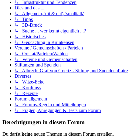
↳ Infrastruktur und Tendenzen
Dies und das ...
↳ Allgemein, 'dit & dat', 'smalltalk'
↳ Tipps
↳ 3D-Druck
↳ Suche ... wer kennt eigentlich ...?
↳ Historisches
↳ Geocaching in Brunkensen
Vereine / Gemeinschaften / Parteien
↳ Ortsrat/Parteien/Wahlen
↳ Vereine und Gemeinschaften
Stiftungen und Spenden
↳ Albrecht Graf von Goertz - Siftung und Spendenaffaire
Diverses
↳ Witze-Ecke
↳ Kopfnuss
↳ Rezepte
Forum allgemein
↳ Forums-Regeln und Mitteilungen
↳ Fragen, Anregungen & Tests zum Forum
Berechtigungen in diesem Forum
Du darfst
keine
neuen Themen in diesem Forum erstellen.