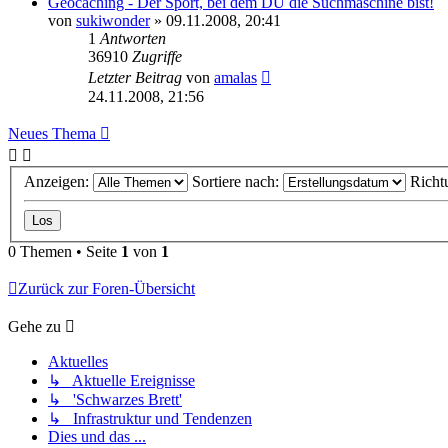
Geocaching - Der Sport, bei dem DU die Suchmaschine bist!
von
sukiwonder
» 09.11.2008, 20:41
1
Antworten
36910
Zugriffe
Letzter Beitrag
von
amalas
24.11.2008, 21:56
Neues Thema
Anzeigen:
Sortiere nach:
Richt
0 Themen • Seite
1
von
1
Zurück zur Foren-Übersicht
Gehe zu
Aktuelles
↳ Aktuelle Ereignisse
↳ 'Schwarzes Brett'
↳ Infrastruktur und Tendenzen
Dies und das ...