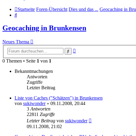
Startseite
Foren-Übersicht
Dies und das ...
Geocaching in Br
Suche
Geocaching in Brunkensen
Neues Thema
Erweiterte
Suche
Suche
0 Themen • Seite
1
von
1
Bekanntmachungen
Antworten
Zugriffe
Letzter Beitrag
Liste von Caches ("Schätzen") in Brunkensen
von
sukiwonder
» 09.11.2008, 20:44
3
Antworten
22811
Zugriffe
Letzter Beitrag
von
sukiwonder
09.11.2008, 21:02