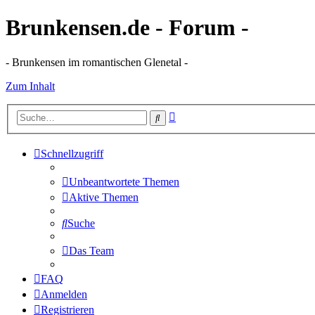
Brunkensen.de - Forum -
- Brunkensen im romantischen Glenetal -
Zum Inhalt
Erweiterte
Suche
Suche
Schnellzugriff
Unbeantwortete Themen
Aktive Themen
Suche
Das Team
FAQ
Anmelden
Registrieren