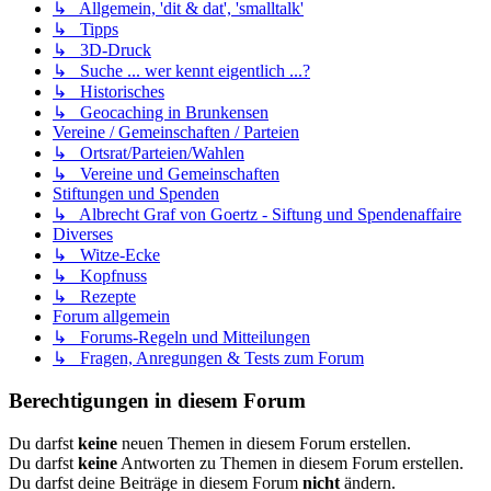
↳ Allgemein, 'dit & dat', 'smalltalk'
↳ Tipps
↳ 3D-Druck
↳ Suche ... wer kennt eigentlich ...?
↳ Historisches
↳ Geocaching in Brunkensen
Vereine / Gemeinschaften / Parteien
↳ Ortsrat/Parteien/Wahlen
↳ Vereine und Gemeinschaften
Stiftungen und Spenden
↳ Albrecht Graf von Goertz - Siftung und Spendenaffaire
Diverses
↳ Witze-Ecke
↳ Kopfnuss
↳ Rezepte
Forum allgemein
↳ Forums-Regeln und Mitteilungen
↳ Fragen, Anregungen & Tests zum Forum
Berechtigungen in diesem Forum
Du darfst
keine
neuen Themen in diesem Forum erstellen.
Du darfst
keine
Antworten zu Themen in diesem Forum erstellen.
Du darfst deine Beiträge in diesem Forum
nicht
ändern.