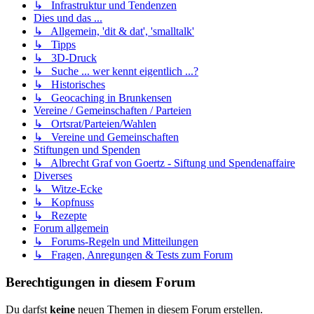
↳ Infrastruktur und Tendenzen
Dies und das ...
↳ Allgemein, 'dit & dat', 'smalltalk'
↳ Tipps
↳ 3D-Druck
↳ Suche ... wer kennt eigentlich ...?
↳ Historisches
↳ Geocaching in Brunkensen
Vereine / Gemeinschaften / Parteien
↳ Ortsrat/Parteien/Wahlen
↳ Vereine und Gemeinschaften
Stiftungen und Spenden
↳ Albrecht Graf von Goertz - Siftung und Spendenaffaire
Diverses
↳ Witze-Ecke
↳ Kopfnuss
↳ Rezepte
Forum allgemein
↳ Forums-Regeln und Mitteilungen
↳ Fragen, Anregungen & Tests zum Forum
Berechtigungen in diesem Forum
Du darfst
keine
neuen Themen in diesem Forum erstellen.