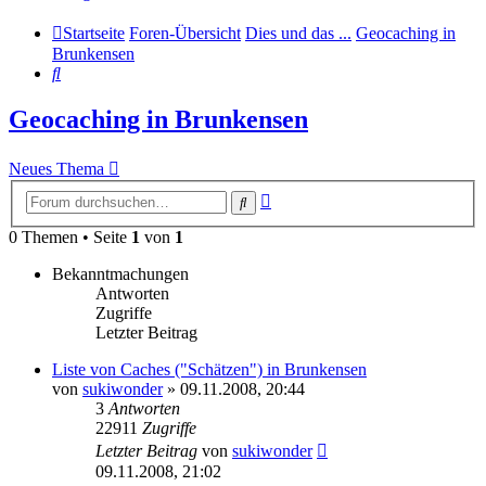
Startseite
Foren-Übersicht
Dies und das ...
Geocaching in
Brunkensen
Suche
Geocaching in Brunkensen
Neues Thema
Erweiterte
Suche
Suche
0 Themen • Seite
1
von
1
Bekanntmachungen
Antworten
Zugriffe
Letzter Beitrag
Liste von Caches ("Schätzen") in Brunkensen
von
sukiwonder
» 09.11.2008, 20:44
3
Antworten
22911
Zugriffe
Letzter Beitrag
von
sukiwonder
09.11.2008, 21:02