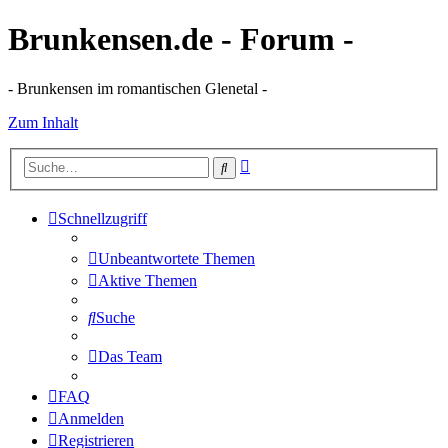
Brunkensen.de - Forum -
- Brunkensen im romantischen Glenetal -
Zum Inhalt
Erweiterte
Suche
Suche
Schnellzugriff
Unbeantwortete Themen
Aktive Themen
Suche
Das Team
FAQ
Anmelden
Registrieren