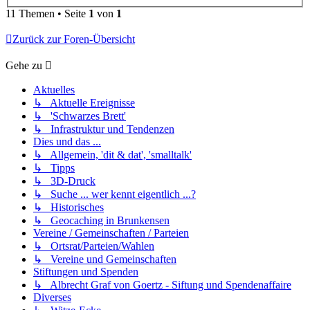
11 Themen • Seite
1
von
1
Zurück zur Foren-Übersicht
Gehe zu
Aktuelles
↳ Aktuelle Ereignisse
↳ 'Schwarzes Brett'
↳ Infrastruktur und Tendenzen
Dies und das ...
↳ Allgemein, 'dit & dat', 'smalltalk'
↳ Tipps
↳ 3D-Druck
↳ Suche ... wer kennt eigentlich ...?
↳ Historisches
↳ Geocaching in Brunkensen
Vereine / Gemeinschaften / Parteien
↳ Ortsrat/Parteien/Wahlen
↳ Vereine und Gemeinschaften
Stiftungen und Spenden
↳ Albrecht Graf von Goertz - Siftung und Spendenaffaire
Diverses