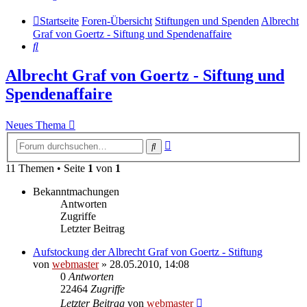
Startseite
Foren-Übersicht
Stiftungen und Spenden
Albrecht
Graf von Goertz - Siftung und Spendenaffaire
Suche
Albrecht Graf von Goertz - Siftung und
Spendenaffaire
Neues Thema
Erweiterte
Suche
Suche
11 Themen • Seite
1
von
1
Bekanntmachungen
Antworten
Zugriffe
Letzter Beitrag
Aufstockung der Albrecht Graf von Goertz - Stiftung
von
webmaster
» 28.05.2010, 14:08
0
Antworten
22464
Zugriffe
Letzter Beitrag
von
webmaster