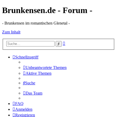
Brunkensen.de - Forum -
- Brunkensen im romantischen Glenetal -
Zum Inhalt
Erweiterte
Suche
Suche
Schnellzugriff
Unbeantwortete Themen
Aktive Themen
Suche
Das Team
FAQ
Anmelden
Registrieren