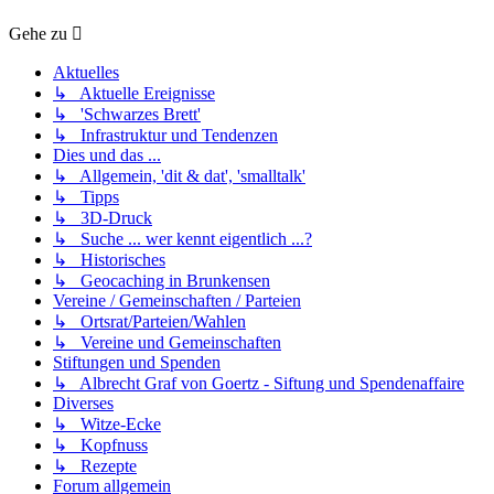
Gehe zu
Aktuelles
↳ Aktuelle Ereignisse
↳ 'Schwarzes Brett'
↳ Infrastruktur und Tendenzen
Dies und das ...
↳ Allgemein, 'dit & dat', 'smalltalk'
↳ Tipps
↳ 3D-Druck
↳ Suche ... wer kennt eigentlich ...?
↳ Historisches
↳ Geocaching in Brunkensen
Vereine / Gemeinschaften / Parteien
↳ Ortsrat/Parteien/Wahlen
↳ Vereine und Gemeinschaften
Stiftungen und Spenden
↳ Albrecht Graf von Goertz - Siftung und Spendenaffaire
Diverses
↳ Witze-Ecke
↳ Kopfnuss
↳ Rezepte
Forum allgemein