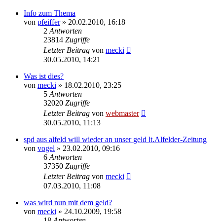
Info zum Thema
von
pfeiffer
» 20.02.2010, 16:18
2
Antworten
23814
Zugriffe
Letzter Beitrag
von
mecki
30.05.2010, 14:21
Was ist dies?
von
mecki
» 18.02.2010, 23:25
5
Antworten
32020
Zugriffe
Letzter Beitrag
von
webmaster
30.05.2010, 11:13
spd aus alfeld will wieder an unser geld lt.Alfelder-Zeitung
von
vogel
» 23.02.2010, 09:16
6
Antworten
37350
Zugriffe
Letzter Beitrag
von
mecki
07.03.2010, 11:08
was wird nun mit dem geld?
von
mecki
» 24.10.2009, 19:58
18
Antworten