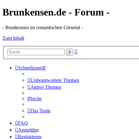
Brunkensen.de - Forum -
- Brunkensen im romantischen Glenetal -
Zum Inhalt
Erweiterte
Suche
Suche
Schnellzugriff
Unbeantwortete Themen
Aktive Themen
Suche
Das Team
FAQ
Anmelden
Registrieren