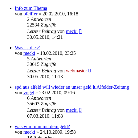
Info zum Thema
von
pfeiffer
» 20.02.2010, 16:18
2
Antworten
22534
Zugriffe
Letzter Beitrag
von
mecki
30.05.2010, 14:21
Was ist dies?
von
mecki
» 18.02.2010, 23:25
5
Antworten
30615
Zugriffe
Letzter Beitrag
von
webmaster
30.05.2010, 11:13
spd aus alfeld will wieder an unser geld lt.Alfelder-Zeitung
von
vogel
» 23.02.2010, 09:16
6
Antworten
35603
Zugriffe
Letzter Beitrag
von
mecki
07.03.2010, 11:08
was wird nun mit dem geld?
von
mecki
» 24.10.2009, 19:58
18
Antworten