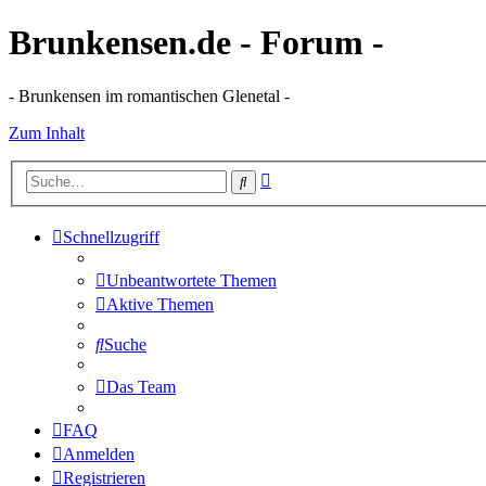
Brunkensen.de - Forum -
- Brunkensen im romantischen Glenetal -
Zum Inhalt
Erweiterte
Suche
Suche
Schnellzugriff
Unbeantwortete Themen
Aktive Themen
Suche
Das Team
FAQ
Anmelden
Registrieren