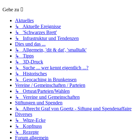
Gehe zu
Aktuelles
↳ Aktuelle Ereignisse
↳ 'Schwarzes Brett'
↳ Infrastruktur und Tendenzen
Dies und das ...
↳ Allgemein, 'dit & dat', 'smalltalk'
↳ Tipps
↳ 3D-Druck
↳ Suche ... wer kennt eigentlich ...?
↳ Historisches
↳ Geocaching in Brunkensen
Vereine / Gemeinschaften / Parteien
↳ Ortsrat/Parteien/Wahlen
↳ Vereine und Gemeinschaften
Stiftungen und Spenden
↳ Albrecht Graf von Goertz - Siftung und Spendenaffaire
Diverses
↳ Witze-Ecke
↳ Kopfnuss
↳ Rezepte
Forum allgemein