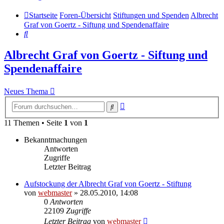
Startseite
Foren-Übersicht
Stiftungen und Spenden
Albrecht
Graf von Goertz - Siftung und Spendenaffaire
Suche
Albrecht Graf von Goertz - Siftung und
Spendenaffaire
Neues Thema
Erweiterte
Suche
Suche
11 Themen • Seite
1
von
1
Bekanntmachungen
Antworten
Zugriffe
Letzter Beitrag
Aufstockung der Albrecht Graf von Goertz - Stiftung
von
webmaster
» 28.05.2010, 14:08
0
Antworten
22109
Zugriffe
Letzter Beitrag
von
webmaster