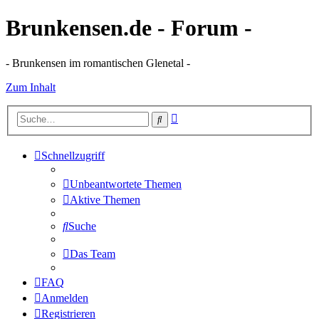
Brunkensen.de - Forum -
- Brunkensen im romantischen Glenetal -
Zum Inhalt
Erweiterte
Suche
Suche
Schnellzugriff
Unbeantwortete Themen
Aktive Themen
Suche
Das Team
FAQ
Anmelden
Registrieren