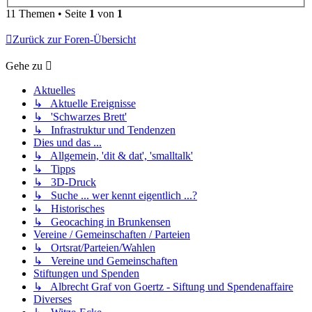
11 Themen • Seite
1
von
1
Zurück zur Foren-Übersicht
Gehe zu
Aktuelles
↳ Aktuelle Ereignisse
↳ 'Schwarzes Brett'
↳ Infrastruktur und Tendenzen
Dies und das ...
↳ Allgemein, 'dit & dat', 'smalltalk'
↳ Tipps
↳ 3D-Druck
↳ Suche ... wer kennt eigentlich ...?
↳ Historisches
↳ Geocaching in Brunkensen
Vereine / Gemeinschaften / Parteien
↳ Ortsrat/Parteien/Wahlen
↳ Vereine und Gemeinschaften
Stiftungen und Spenden
↳ Albrecht Graf von Goertz - Siftung und Spendenaffaire
Diverses