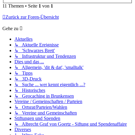
11 Themen • Seite
1
von
1
Zurück zur Foren-Übersicht
Gehe zu
Aktuelles
↳ Aktuelle Ereignisse
↳ 'Schwarzes Brett'
↳ Infrastruktur und Tendenzen
Dies und das ...
↳ Allgemein, 'dit & dat', 'smalltalk'
↳ Tipps
↳ 3D-Druck
↳ Suche ... wer kennt eigentlich ...?
↳ Historisches
↳ Geocaching in Brunkensen
Vereine / Gemeinschaften / Parteien
↳ Ortsrat/Parteien/Wahlen
↳ Vereine und Gemeinschaften
Stiftungen und Spenden
↳ Albrecht Graf von Goertz - Siftung und Spendenaffaire
Diverses