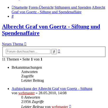
Startseite
Foren-Übersicht
Stiftungen und Spenden
Albrecht
Graf von Goertz - Siftung und Spendenaffaire
Suche
Albrecht Graf von Goertz - Siftung und
Spendenaffaire
Neues Thema
Erweiterte
Suche
Suche
11 Themen • Seite
1
von
1
Bekanntmachungen
Antworten
Zugriffe
Letzter Beitrag
Aufstockung der Albrecht Graf von Goertz - Stiftung
von
webmaster
» 28.05.2010, 14:08
0
Antworten
21956
Zugriffe
Letzter Beitrag
von
webmaster