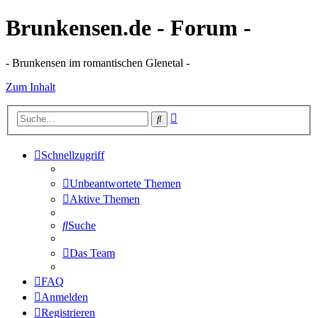
Brunkensen.de - Forum -
- Brunkensen im romantischen Glenetal -
Zum Inhalt
Erweiterte
Suche
Suche
Schnellzugriff
Unbeantwortete Themen
Aktive Themen
Suche
Das Team
FAQ
Anmelden
Registrieren