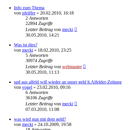
Info zum Thema
von
pfeiffer
» 20.02.2010, 16:18
2
Antworten
22894
Zugriffe
Letzter Beitrag
von
mecki
30.05.2010, 14:21
Was ist dies?
von
mecki
» 18.02.2010, 23:25
5
Antworten
30974
Zugriffe
Letzter Beitrag
von
webmaster
30.05.2010, 11:13
spd aus alfeld will wieder an unser geld lt.Alfelder-Zeitung
von
vogel
» 23.02.2010, 09:16
6
Antworten
36106
Zugriffe
Letzter Beitrag
von
mecki
07.03.2010, 11:08
was wird nun mit dem geld?
von
mecki
» 24.10.2009, 19:58
18
Antworten