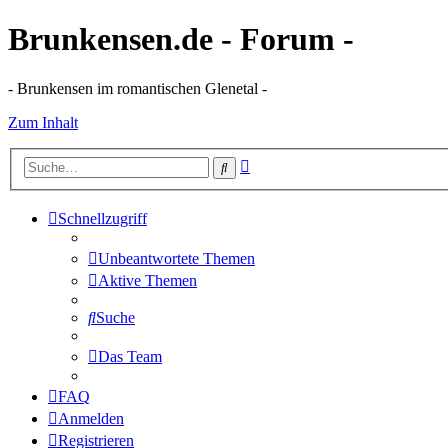
Brunkensen.de - Forum -
- Brunkensen im romantischen Glenetal -
Zum Inhalt
Erweiterte
Suche
Suche
Schnellzugriff
Unbeantwortete Themen
Aktive Themen
Suche
Das Team
FAQ
Anmelden
Registrieren