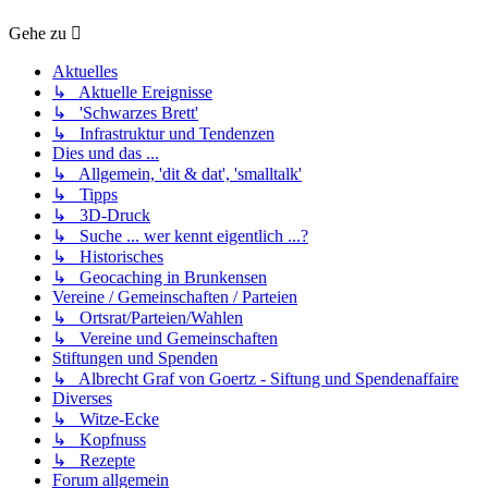
Gehe zu
Aktuelles
↳ Aktuelle Ereignisse
↳ 'Schwarzes Brett'
↳ Infrastruktur und Tendenzen
Dies und das ...
↳ Allgemein, 'dit & dat', 'smalltalk'
↳ Tipps
↳ 3D-Druck
↳ Suche ... wer kennt eigentlich ...?
↳ Historisches
↳ Geocaching in Brunkensen
Vereine / Gemeinschaften / Parteien
↳ Ortsrat/Parteien/Wahlen
↳ Vereine und Gemeinschaften
Stiftungen und Spenden
↳ Albrecht Graf von Goertz - Siftung und Spendenaffaire
Diverses
↳ Witze-Ecke
↳ Kopfnuss
↳ Rezepte
Forum allgemein