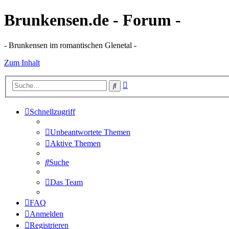
Brunkensen.de - Forum -
- Brunkensen im romantischen Glenetal -
Zum Inhalt
Erweiterte
Suche
Suche
Schnellzugriff
Unbeantwortete Themen
Aktive Themen
Suche
Das Team
FAQ
Anmelden
Registrieren