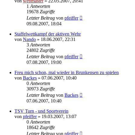
von
webmaster
» 22.05.2007, 20:41
1
Antworten
19678
Zugriffe
Letzter Beitrag
von
pfeiffer
09.08.2007, 18:04
Staffelwettkampf der aktiven Wehr
von
Nando
» 18.06.2007, 22:31
3
Antworten
24802
Zugriffe
Letzter Beitrag
von
pfeiffer
07.08.2007, 19:00
Freu mich schon, mal wieder in Brunkensen zu spielen
von
Backes
» 07.06.2007, 10:40
0
Antworten
30973
Zugriffe
Letzter Beitrag
von
Backes
07.06.2007, 10:40
TSV Turn - und Sportverein
von
pfeiffer
» 19.03.2007, 13:07
0
Antworten
18642
Zugriffe
Letzter Beitrag
von
pfeiffer