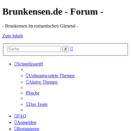
Brunkensen.de - Forum -
- Brunkensen im romantischen Glenetal -
Zum Inhalt
Erweiterte
Suche
Suche
Schnellzugriff
Unbeantwortete Themen
Aktive Themen
Suche
Das Team
FAQ
Anmelden
Registrieren