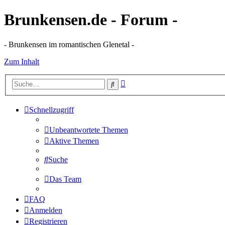
Brunkensen.de - Forum -
- Brunkensen im romantischen Glenetal -
Zum Inhalt
Erweiterte
Suche
Suche
Schnellzugriff
Unbeantwortete Themen
Aktive Themen
Suche
Das Team
FAQ
Anmelden
Registrieren