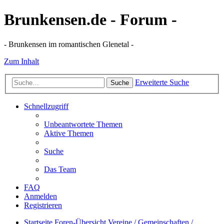
Brunkensen.de - Forum -
- Brunkensen im romantischen Glenetal -
Zum Inhalt
Erweiterte Suche
Suche
Schnellzugriff
Unbeantwortete Themen
Aktive Themen
Suche
Das Team
FAQ
Anmelden
Registrieren
Startseite
Foren-Übersicht
Vereine / Gemeinschaften /