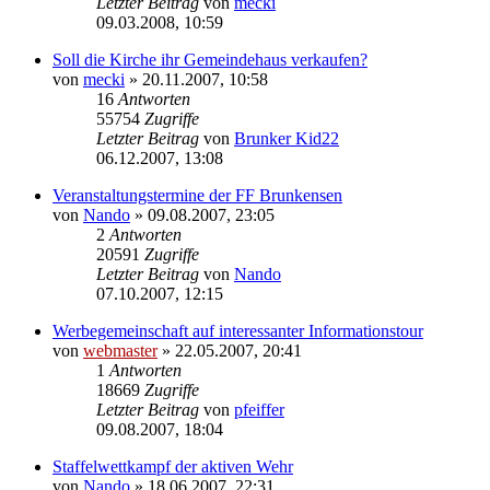
Letzter Beitrag
von
mecki
09.03.2008, 10:59
Soll die Kirche ihr Gemeindehaus verkaufen?
von
mecki
» 20.11.2007, 10:58
16
Antworten
55754
Zugriffe
Letzter Beitrag
von
Brunker Kid22
06.12.2007, 13:08
Veranstaltungstermine der FF Brunkensen
von
Nando
» 09.08.2007, 23:05
2
Antworten
20591
Zugriffe
Letzter Beitrag
von
Nando
07.10.2007, 12:15
Werbegemeinschaft auf interessanter Informationstour
von
webmaster
» 22.05.2007, 20:41
1
Antworten
18669
Zugriffe
Letzter Beitrag
von
pfeiffer
09.08.2007, 18:04
Staffelwettkampf der aktiven Wehr
von
Nando
» 18.06.2007, 22:31