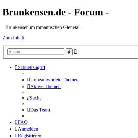
Brunkensen.de - Forum -
- Brunkensen im romantischen Glenetal -
Zum Inhalt
Erweiterte
Suche
Suche
Schnellzugriff
Unbeantwortete Themen
Aktive Themen
Suche
Das Team
FAQ
Anmelden
Registrieren