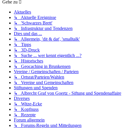
Gehe zu
Aktuelles
↳ Aktuelle Ereignisse
↳ 'Schwarzes Brett'
↳ Infrastruktur und Tendenzen
Dies und das ...
↳ Allgemein, 'dit & dat', 'smalltalk'
↳ Tipps
↳ 3D-Druck
↳ Suche ... wer kennt eigentlich ...?
↳ Historisches
↳ Geocaching in Brunkensen
Vereine / Gemeinschaften / Parteien
↳ Ortsrat/Parteien/Wahlen
↳ Vereine und Gemeinschaften
Stiftungen und Spenden
↳ Albrecht Graf von Goertz - Siftung und Spendenaffaire
Diverses
↳ Witze-Ecke
↳ Kopfnuss
↳ Rezepte
Forum allgemein
↳ Forums-Regeln und Mitteilungen