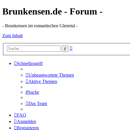
Brunkensen.de - Forum -
- Brunkensen im romantischen Glenetal -
Zum Inhalt
Erweiterte
Suche
Suche
Schnellzugriff
Unbeantwortete Themen
Aktive Themen
Suche
Das Team
FAQ
Anmelden
Registrieren