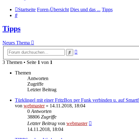
Startseite
Foren-Übersicht
Dies und das ...
Tipps
Suche
Tipps
Neues Thema
Erweiterte
Suche
Suche
3 Themen • Seite
1
von
1
Themen
Antworten
Zugriffe
Letzter Beitrag
Türklingel mit einer FritzBox per Funk verbinden u. auf Smart
von
webmaster
» 14.11.2018, 18:04
0
Antworten
38806
Zugriffe
Letzter Beitrag
von
webmaster
14.11.2018, 18:04