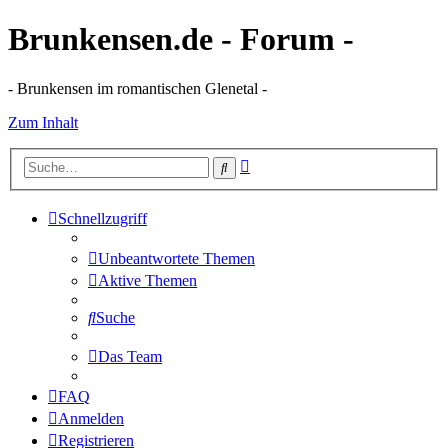
Brunkensen.de - Forum -
- Brunkensen im romantischen Glenetal -
Zum Inhalt
Erweiterte
Suche
Suche
Schnellzugriff
Unbeantwortete Themen
Aktive Themen
Suche
Das Team
FAQ
Anmelden
Registrieren