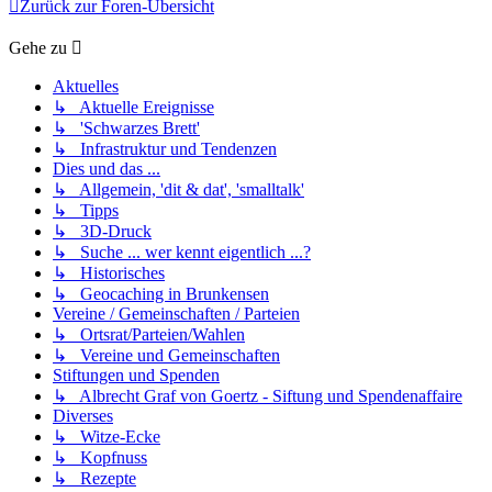
Zurück zur Foren-Übersicht
Gehe zu
Aktuelles
↳ Aktuelle Ereignisse
↳ 'Schwarzes Brett'
↳ Infrastruktur und Tendenzen
Dies und das ...
↳ Allgemein, 'dit & dat', 'smalltalk'
↳ Tipps
↳ 3D-Druck
↳ Suche ... wer kennt eigentlich ...?
↳ Historisches
↳ Geocaching in Brunkensen
Vereine / Gemeinschaften / Parteien
↳ Ortsrat/Parteien/Wahlen
↳ Vereine und Gemeinschaften
Stiftungen und Spenden
↳ Albrecht Graf von Goertz - Siftung und Spendenaffaire
Diverses
↳ Witze-Ecke
↳ Kopfnuss
↳ Rezepte