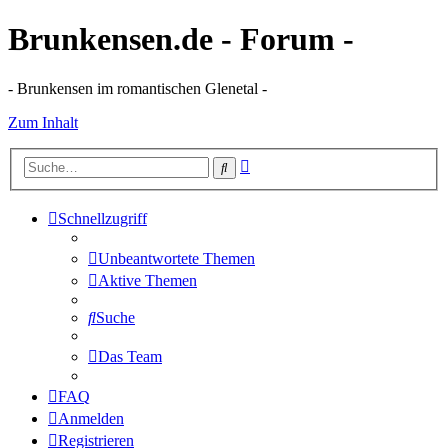
Brunkensen.de - Forum -
- Brunkensen im romantischen Glenetal -
Zum Inhalt
Erweiterte
Suche
Suche
Schnellzugriff
Unbeantwortete Themen
Aktive Themen
Suche
Das Team
FAQ
Anmelden
Registrieren