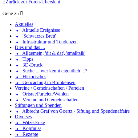
Zurück zur Foren-Übersicht
Gehe zu
Aktuelles
↳ Aktuelle Ereignisse
↳ 'Schwarzes Brett'
↳ Infrastruktur und Tendenzen
Dies und das ...
↳ Allgemein, 'dit & dat', 'smalltalk'
↳ Tipps
↳ 3D-Druck
↳ Suche ... wer kennt eigentlich ...?
↳ Historisches
↳ Geocaching in Brunkensen
Vereine / Gemeinschaften / Parteien
↳ Ortsrat/Parteien/Wahlen
↳ Vereine und Gemeinschaften
Stiftungen und Spenden
↳ Albrecht Graf von Goertz - Siftung und Spendenaffaire
Diverses
↳ Witze-Ecke
↳ Kopfnuss
↳ Rezepte