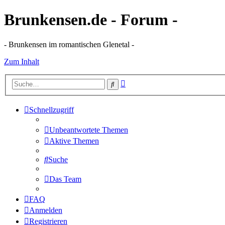
Brunkensen.de - Forum -
- Brunkensen im romantischen Glenetal -
Zum Inhalt
Erweiterte
Suche
Suche
Schnellzugriff
Unbeantwortete Themen
Aktive Themen
Suche
Das Team
FAQ
Anmelden
Registrieren