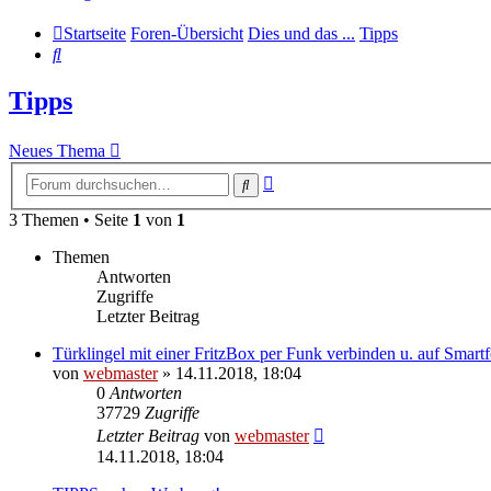
Startseite
Foren-Übersicht
Dies und das ...
Tipps
Suche
Tipps
Neues Thema
Erweiterte
Suche
Suche
3 Themen • Seite
1
von
1
Themen
Antworten
Zugriffe
Letzter Beitrag
Türklingel mit einer FritzBox per Funk verbinden u. auf Smart
von
webmaster
» 14.11.2018, 18:04
0
Antworten
37729
Zugriffe
Letzter Beitrag
von
webmaster
14.11.2018, 18:04