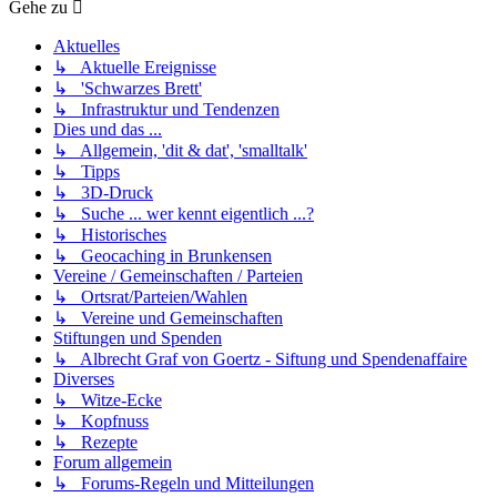
Gehe zu
Aktuelles
↳ Aktuelle Ereignisse
↳ 'Schwarzes Brett'
↳ Infrastruktur und Tendenzen
Dies und das ...
↳ Allgemein, 'dit & dat', 'smalltalk'
↳ Tipps
↳ 3D-Druck
↳ Suche ... wer kennt eigentlich ...?
↳ Historisches
↳ Geocaching in Brunkensen
Vereine / Gemeinschaften / Parteien
↳ Ortsrat/Parteien/Wahlen
↳ Vereine und Gemeinschaften
Stiftungen und Spenden
↳ Albrecht Graf von Goertz - Siftung und Spendenaffaire
Diverses
↳ Witze-Ecke
↳ Kopfnuss
↳ Rezepte
Forum allgemein
↳ Forums-Regeln und Mitteilungen