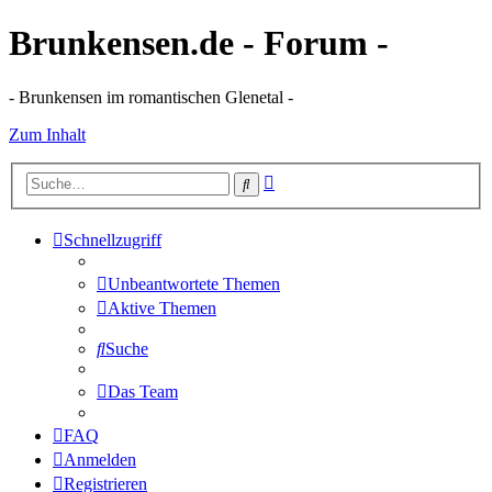
Brunkensen.de - Forum -
- Brunkensen im romantischen Glenetal -
Zum Inhalt
Erweiterte
Suche
Suche
Schnellzugriff
Unbeantwortete Themen
Aktive Themen
Suche
Das Team
FAQ
Anmelden
Registrieren