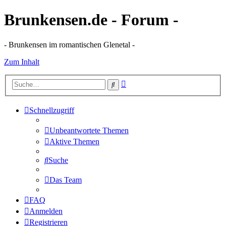
Brunkensen.de - Forum -
- Brunkensen im romantischen Glenetal -
Zum Inhalt
Erweiterte
Suche
Suche
Schnellzugriff
Unbeantwortete Themen
Aktive Themen
Suche
Das Team
FAQ
Anmelden
Registrieren