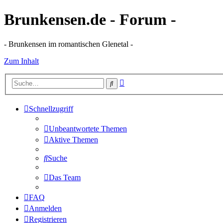
Brunkensen.de - Forum -
- Brunkensen im romantischen Glenetal -
Zum Inhalt
Erweiterte
Suche
Suche
Schnellzugriff
Unbeantwortete Themen
Aktive Themen
Suche
Das Team
FAQ
Anmelden
Registrieren