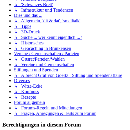
↳ 'Schwarzes Brett'
↳ Infrastruktur und Tendenzen
Dies und das ...
↳ Allgemein, 'dit & dat', 'smalltalk'
↳ Tipps
↳ 3D-Druck
↳ Suche ... wer kennt eigentlich ...?
↳ Historisches
↳ Geocaching in Brunkensen
Vereine / Gemeinschaften / Parteien
↳ Ortsrat/Parteien/Wahlen
↳ Vereine und Gemeinschaften
Stiftungen und Spenden
↳ Albrecht Graf von Goertz - Siftung und Spendenaffaire
Diverses
↳ Witze-Ecke
↳ Kopfnuss
↳ Rezepte
Forum allgemein
↳ Forums-Regeln und Mitteilungen
↳ Fragen, Anregungen & Tests zum Forum
Berechtigungen in diesem Forum