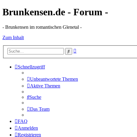
Brunkensen.de - Forum -
- Brunkensen im romantischen Glenetal -
Zum Inhalt
Erweiterte
Suche
Suche
Schnellzugriff
Unbeantwortete Themen
Aktive Themen
Suche
Das Team
FAQ
Anmelden
Registrieren