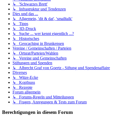
↳ 'Schwarzes Brett'
↳ Infrastruktur und Tendenzen
Dies und das ...
↳ Allgemein, 'dit & dat', 'smalltalk'
↳ Tipps
↳ 3D-Druck
↳ Suche ... wer kennt eigentlich ...?
↳ Historisches
↳ Geocaching in Brunkensen
Vereine / Gemeinschaften / Parteien
↳ Ortsrat/Parteien/Wahlen
↳ Vereine und Gemeinschaften
Stiftungen und Spenden
↳ Albrecht Graf von Goertz - Siftung und Spendenaffaire
Diverses
↳ Witze-Ecke
↳ Kopfnuss
↳ Rezepte
Forum allgemein
↳ Forums-Regeln und Mitteilungen
↳ Fragen, Anregungen & Tests zum Forum
Berechtigungen in diesem Forum