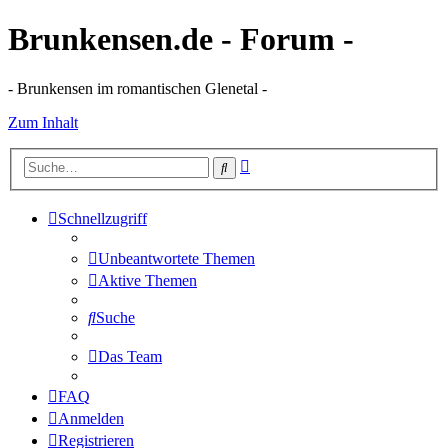
Brunkensen.de - Forum -
- Brunkensen im romantischen Glenetal -
Zum Inhalt
Erweiterte
Suche
Suche
Schnellzugriff
Unbeantwortete Themen
Aktive Themen
Suche
Das Team
FAQ
Anmelden
Registrieren