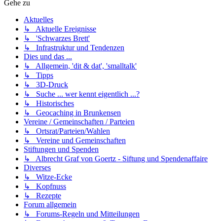
Gehe zu
Aktuelles
↳ Aktuelle Ereignisse
↳ 'Schwarzes Brett'
↳ Infrastruktur und Tendenzen
Dies und das ...
↳ Allgemein, 'dit & dat', 'smalltalk'
↳ Tipps
↳ 3D-Druck
↳ Suche ... wer kennt eigentlich ...?
↳ Historisches
↳ Geocaching in Brunkensen
Vereine / Gemeinschaften / Parteien
↳ Ortsrat/Parteien/Wahlen
↳ Vereine und Gemeinschaften
Stiftungen und Spenden
↳ Albrecht Graf von Goertz - Siftung und Spendenaffaire
Diverses
↳ Witze-Ecke
↳ Kopfnuss
↳ Rezepte
Forum allgemein
↳ Forums-Regeln und Mitteilungen