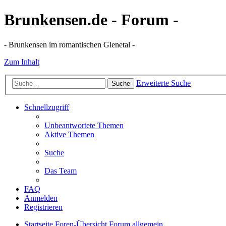
Brunkensen.de - Forum -
- Brunkensen im romantischen Glenetal -
Zum Inhalt
Erweiterte Suche
Suche
Schnellzugriff
Unbeantwortete Themen
Aktive Themen
Suche
Das Team
FAQ
Anmelden
Registrieren
Startseite
Foren-Übersicht
Forum allgemein