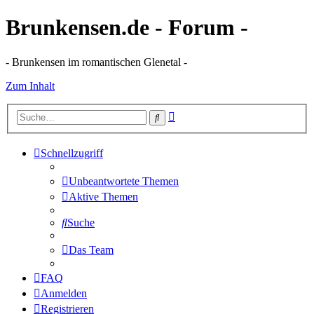
Brunkensen.de - Forum -
- Brunkensen im romantischen Glenetal -
Zum Inhalt
Erweiterte
Suche
Suche
Schnellzugriff
Unbeantwortete Themen
Aktive Themen
Suche
Das Team
FAQ
Anmelden
Registrieren