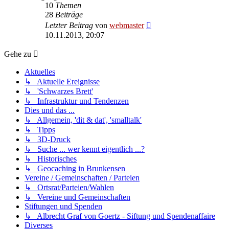
10
Themen
28
Beiträge
Neuester
Letzter Beitrag
von
webmaster
Beitrag
10.11.2013, 20:07
Gehe zu
Aktuelles
↳ Aktuelle Ereignisse
↳ 'Schwarzes Brett'
↳ Infrastruktur und Tendenzen
Dies und das ...
↳ Allgemein, 'dit & dat', 'smalltalk'
↳ Tipps
↳ 3D-Druck
↳ Suche ... wer kennt eigentlich ...?
↳ Historisches
↳ Geocaching in Brunkensen
Vereine / Gemeinschaften / Parteien
↳ Ortsrat/Parteien/Wahlen
↳ Vereine und Gemeinschaften
Stiftungen und Spenden
↳ Albrecht Graf von Goertz - Siftung und Spendenaffaire
Diverses