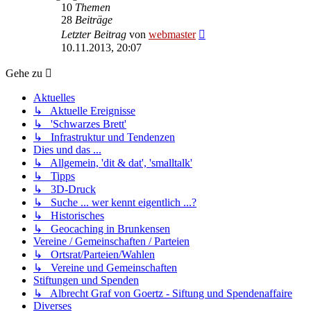
10
Themen
28
Beiträge
Neuester
Letzter Beitrag
von
webmaster
Beitrag
10.11.2013, 20:07
Gehe zu
Aktuelles
↳ Aktuelle Ereignisse
↳ 'Schwarzes Brett'
↳ Infrastruktur und Tendenzen
Dies und das ...
↳ Allgemein, 'dit & dat', 'smalltalk'
↳ Tipps
↳ 3D-Druck
↳ Suche ... wer kennt eigentlich ...?
↳ Historisches
↳ Geocaching in Brunkensen
Vereine / Gemeinschaften / Parteien
↳ Ortsrat/Parteien/Wahlen
↳ Vereine und Gemeinschaften
Stiftungen und Spenden
↳ Albrecht Graf von Goertz - Siftung und Spendenaffaire
Diverses