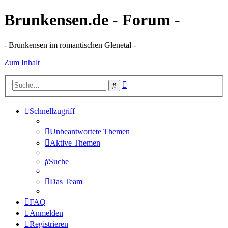
Brunkensen.de - Forum -
- Brunkensen im romantischen Glenetal -
Zum Inhalt
Erweiterte
Suche
Suche
Schnellzugriff
Unbeantwortete Themen
Aktive Themen
Suche
Das Team
FAQ
Anmelden
Registrieren