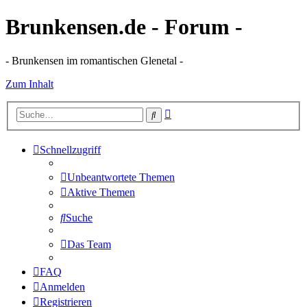
Brunkensen.de - Forum -
- Brunkensen im romantischen Glenetal -
Zum Inhalt
Erweiterte
Suche
Suche
Schnellzugriff
Unbeantwortete Themen
Aktive Themen
Suche
Das Team
FAQ
Anmelden
Registrieren