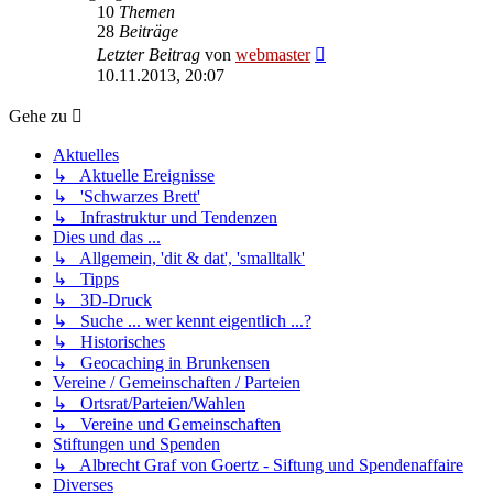
10
Themen
28
Beiträge
Neuester
Letzter Beitrag
von
webmaster
Beitrag
10.11.2013, 20:07
Gehe zu
Aktuelles
↳ Aktuelle Ereignisse
↳ 'Schwarzes Brett'
↳ Infrastruktur und Tendenzen
Dies und das ...
↳ Allgemein, 'dit & dat', 'smalltalk'
↳ Tipps
↳ 3D-Druck
↳ Suche ... wer kennt eigentlich ...?
↳ Historisches
↳ Geocaching in Brunkensen
Vereine / Gemeinschaften / Parteien
↳ Ortsrat/Parteien/Wahlen
↳ Vereine und Gemeinschaften
Stiftungen und Spenden
↳ Albrecht Graf von Goertz - Siftung und Spendenaffaire
Diverses