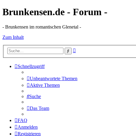
Brunkensen.de - Forum -
- Brunkensen im romantischen Glenetal -
Zum Inhalt
Erweiterte
Suche
Suche
Schnellzugriff
Unbeantwortete Themen
Aktive Themen
Suche
Das Team
FAQ
Anmelden
Registrieren