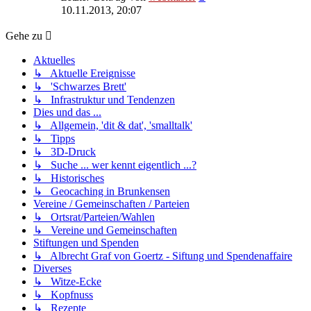
Beitrag
10.11.2013, 20:07
Gehe zu
Aktuelles
↳ Aktuelle Ereignisse
↳ 'Schwarzes Brett'
↳ Infrastruktur und Tendenzen
Dies und das ...
↳ Allgemein, 'dit & dat', 'smalltalk'
↳ Tipps
↳ 3D-Druck
↳ Suche ... wer kennt eigentlich ...?
↳ Historisches
↳ Geocaching in Brunkensen
Vereine / Gemeinschaften / Parteien
↳ Ortsrat/Parteien/Wahlen
↳ Vereine und Gemeinschaften
Stiftungen und Spenden
↳ Albrecht Graf von Goertz - Siftung und Spendenaffaire
Diverses
↳ Witze-Ecke
↳ Kopfnuss
↳ Rezepte