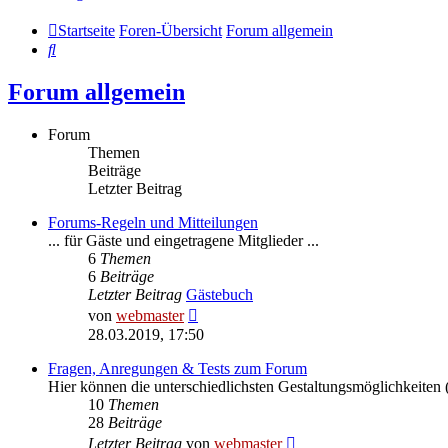
Startseite
Foren-Übersicht
Forum allgemein
Suche
Forum allgemein
Forum
Themen
Beiträge
Letzter Beitrag
Forums-Regeln und Mitteilungen
... für Gäste und eingetragene Mitglieder ...
6
Themen
6
Beiträge
Letzter Beitrag
Gästebuch
Neuester
von
webmaster
Beitrag
28.03.2019, 17:50
Fragen, Anregungen & Tests zum Forum
Hier können die unterschiedlichsten Gestaltungsmöglichkeiten (
10
Themen
28
Beiträge
Neuester
Letzter Beitrag
von
webmaster