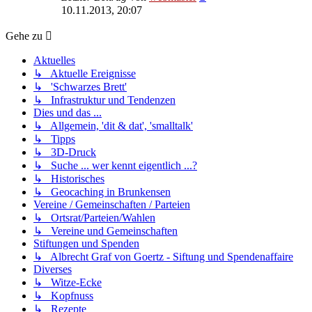
Beitrag
10.11.2013, 20:07
Gehe zu
Aktuelles
↳ Aktuelle Ereignisse
↳ 'Schwarzes Brett'
↳ Infrastruktur und Tendenzen
Dies und das ...
↳ Allgemein, 'dit & dat', 'smalltalk'
↳ Tipps
↳ 3D-Druck
↳ Suche ... wer kennt eigentlich ...?
↳ Historisches
↳ Geocaching in Brunkensen
Vereine / Gemeinschaften / Parteien
↳ Ortsrat/Parteien/Wahlen
↳ Vereine und Gemeinschaften
Stiftungen und Spenden
↳ Albrecht Graf von Goertz - Siftung und Spendenaffaire
Diverses
↳ Witze-Ecke
↳ Kopfnuss
↳ Rezepte