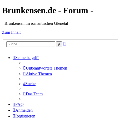
Brunkensen.de - Forum -
- Brunkensen im romantischen Glenetal -
Zum Inhalt
Erweiterte
Suche
Suche
Schnellzugriff
Unbeantwortete Themen
Aktive Themen
Suche
Das Team
FAQ
Anmelden
Registrieren