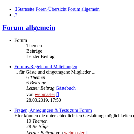
Startseite
Foren-Übersicht
Forum allgemein
Suche
Forum allgemein
Forum
Themen
Beiträge
Letzter Beitrag
Forums-Regeln und Mitteilungen
... für Gäste und eingetragene Mitglieder ...
6
Themen
6
Beiträge
Letzter Beitrag
Gästebuch
Neuester
von
webmaster
Beitrag
28.03.2019, 17:50
Fragen, Anregungen & Tests zum Forum
Hier können die unterschiedlichsten Gestaltungsmöglichkeiten (
10
Themen
28
Beiträge
Neuester
Letzter Beitrag
von
webmaster