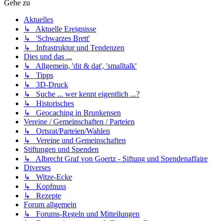
Gehe zu
Aktuelles
↳ Aktuelle Ereignisse
↳ 'Schwarzes Brett'
↳ Infrastruktur und Tendenzen
Dies und das ...
↳ Allgemein, 'dit & dat', 'smalltalk'
↳ Tipps
↳ 3D-Druck
↳ Suche ... wer kennt eigentlich ...?
↳ Historisches
↳ Geocaching in Brunkensen
Vereine / Gemeinschaften / Parteien
↳ Ortsrat/Parteien/Wahlen
↳ Vereine und Gemeinschaften
Stiftungen und Spenden
↳ Albrecht Graf von Goertz - Siftung und Spendenaffaire
Diverses
↳ Witze-Ecke
↳ Kopfnuss
↳ Rezepte
Forum allgemein
↳ Forums-Regeln und Mitteilungen