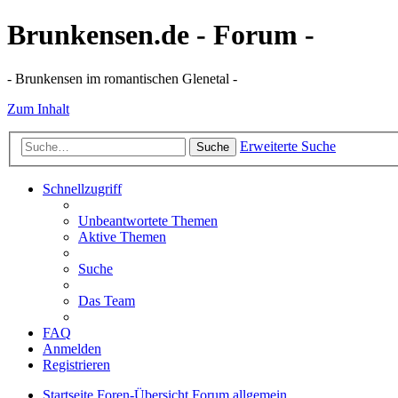
Brunkensen.de - Forum -
- Brunkensen im romantischen Glenetal -
Zum Inhalt
Erweiterte Suche
Suche
Schnellzugriff
Unbeantwortete Themen
Aktive Themen
Suche
Das Team
FAQ
Anmelden
Registrieren
Startseite
Foren-Übersicht
Forum allgemein