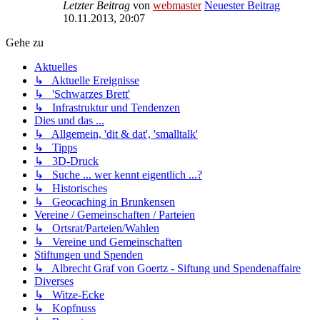
Letzter Beitrag
von
webmaster
Neuester Beitrag
10.11.2013, 20:07
Gehe zu
Aktuelles
↳ Aktuelle Ereignisse
↳ 'Schwarzes Brett'
↳ Infrastruktur und Tendenzen
Dies und das ...
↳ Allgemein, 'dit & dat', 'smalltalk'
↳ Tipps
↳ 3D-Druck
↳ Suche ... wer kennt eigentlich ...?
↳ Historisches
↳ Geocaching in Brunkensen
Vereine / Gemeinschaften / Parteien
↳ Ortsrat/Parteien/Wahlen
↳ Vereine und Gemeinschaften
Stiftungen und Spenden
↳ Albrecht Graf von Goertz - Siftung und Spendenaffaire
Diverses
↳ Witze-Ecke
↳ Kopfnuss