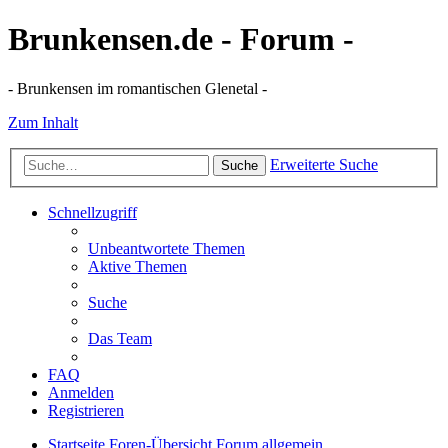
Brunkensen.de - Forum -
- Brunkensen im romantischen Glenetal -
Zum Inhalt
Erweiterte Suche
Suche
Schnellzugriff
Unbeantwortete Themen
Aktive Themen
Suche
Das Team
FAQ
Anmelden
Registrieren
Startseite
Foren-Übersicht
Forum allgemein