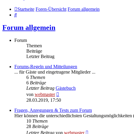
Startseite
Foren-Übersicht
Forum allgemein
Suche
Forum allgemein
Forum
Themen
Beiträge
Letzter Beitrag
Forums-Regeln und Mitteilungen
... für Gäste und eingetragene Mitglieder ...
6
Themen
6
Beiträge
Letzter Beitrag
Gästebuch
Neuester
von
webmaster
Beitrag
28.03.2019, 17:50
Fragen, Anregungen & Tests zum Forum
Hier können die unterschiedlichsten Gestaltungsmöglichkeiten (
10
Themen
28
Beiträge
Neuester
Letzter Beitrag
von
webmaster