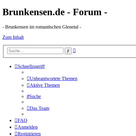
Brunkensen.de - Forum -
- Brunkensen im romantischen Glenetal -
Zum Inhalt
Erweiterte
Suche
Suche
Schnellzugriff
Unbeantwortete Themen
Aktive Themen
Suche
Das Team
FAQ
Anmelden
Registrieren