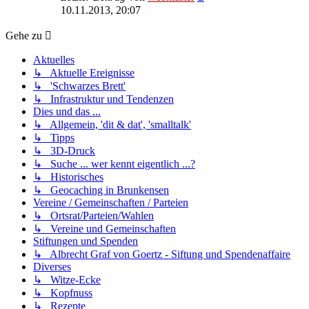
Beitrag
10.11.2013, 20:07
Gehe zu
Aktuelles
↳ Aktuelle Ereignisse
↳ 'Schwarzes Brett'
↳ Infrastruktur und Tendenzen
Dies und das ...
↳ Allgemein, 'dit & dat', 'smalltalk'
↳ Tipps
↳ 3D-Druck
↳ Suche ... wer kennt eigentlich ...?
↳ Historisches
↳ Geocaching in Brunkensen
Vereine / Gemeinschaften / Parteien
↳ Ortsrat/Parteien/Wahlen
↳ Vereine und Gemeinschaften
Stiftungen und Spenden
↳ Albrecht Graf von Goertz - Siftung und Spendenaffaire
Diverses
↳ Witze-Ecke
↳ Kopfnuss
↳ Rezepte