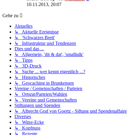
Beitrag
10.11.2013, 20:07
Gehe zu
Aktuelles
↳ Aktuelle Ereignisse
↳ 'Schwarzes Brett'
↳ Infrastruktur und Tendenzen
Dies und das ...
↳ Allgemein, 'dit & dat', 'smalltalk'
↳ Tipps
↳ 3D-Druck
↳ Suche ... wer kennt eigentlich ...?
↳ Historisches
↳ Geocaching in Brunkensen
Vereine / Gemeinschaften / Parteien
↳ Ortsrat/Parteien/Wahlen
↳ Vereine und Gemeinschaften
Stiftungen und Spenden
↳ Albrecht Graf von Goertz - Siftung und Spendenaffaire
Diverses
↳ Witze-Ecke
↳ Kopfnuss
↳ Rezepte