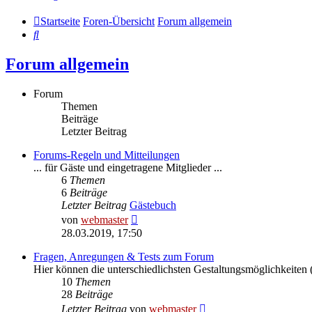
Startseite
Foren-Übersicht
Forum allgemein
Suche
Forum allgemein
Forum
Themen
Beiträge
Letzter Beitrag
Forums-Regeln und Mitteilungen
... für Gäste und eingetragene Mitglieder ...
6
Themen
6
Beiträge
Letzter Beitrag
Gästebuch
Neuester
von
webmaster
Beitrag
28.03.2019, 17:50
Fragen, Anregungen & Tests zum Forum
Hier können die unterschiedlichsten Gestaltungsmöglichkeiten (
10
Themen
28
Beiträge
Neuester
Letzter Beitrag
von
webmaster