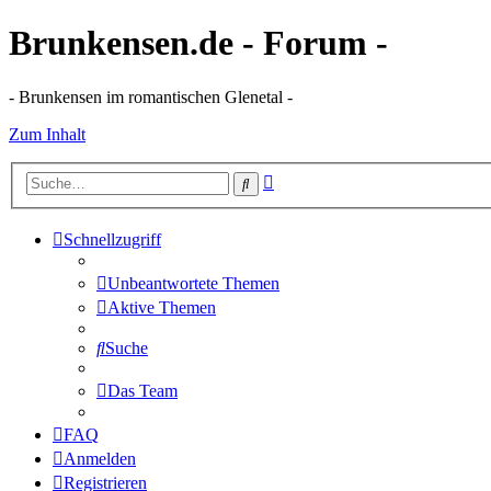
Brunkensen.de - Forum -
- Brunkensen im romantischen Glenetal -
Zum Inhalt
Erweiterte
Suche
Suche
Schnellzugriff
Unbeantwortete Themen
Aktive Themen
Suche
Das Team
FAQ
Anmelden
Registrieren