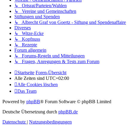
↳ Ortsrat/Parteien/Wahlen
↳ Vereine und Gemeinschaften
Stiftungen und Spenden
↳ Albrecht Graf von Goertz - Siftung und Spendenaffaire
Diverses
↳ Witze-Ecke
↳ Kopfnuss
↳ Rezepte
Forum allgemein
↳ Forums-Regeln und Mitteilungen
↳ Fragen, Anregungen & Tests zum Forum
Startseite
Foren-Übersicht
Alle Zeiten sind
UTC+02:00
Alle Cookies löschen
Das Team
Powered by
phpBB
® Forum Software © phpBB Limited
Deutsche Übersetzung durch
phpBB.de
Datenschutz
|
Nutzungsbedingungen