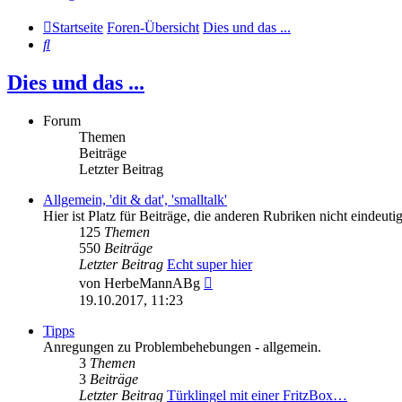
Startseite
Foren-Übersicht
Dies und das ...
Suche
Dies und das ...
Forum
Themen
Beiträge
Letzter Beitrag
Allgemein, 'dit & dat', 'smalltalk'
Hier ist Platz für Beiträge, die anderen Rubriken nicht eindeu
125
Themen
550
Beiträge
Letzter Beitrag
Echt super hier
Neuester
von
HerbeMannABg
Beitrag
19.10.2017, 11:23
Tipps
Anregungen zu Problembehebungen - allgemein.
3
Themen
3
Beiträge
Letzter Beitrag
Türklingel mit einer FritzBox…