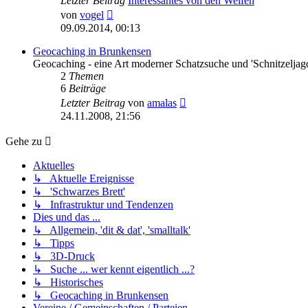
Letzter Beitrag
Interessantes von den Welfen
Neuester
von
vogel
Beitrag
09.09.2014, 00:13
Geocaching in Brunkensen
Geocaching - eine Art moderner Schatzsuche und 'Schnitzeljag
2
Themen
6
Beiträge
Neuester
Letzter Beitrag
von
amalas
Beitrag
24.11.2008, 21:56
Gehe zu
Aktuelles
↳ Aktuelle Ereignisse
↳ 'Schwarzes Brett'
↳ Infrastruktur und Tendenzen
Dies und das ...
↳ Allgemein, 'dit & dat', 'smalltalk'
↳ Tipps
↳ 3D-Druck
↳ Suche ... wer kennt eigentlich ...?
↳ Historisches
↳ Geocaching in Brunkensen
Vereine / Gemeinschaften / Parteien