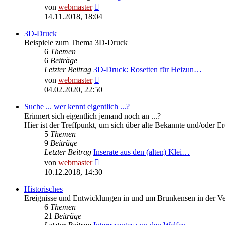
Neuester
von
webmaster
Beitrag
14.11.2018, 18:04
3D-Druck
Beispiele zum Thema 3D-Druck
6
Themen
6
Beiträge
Letzter Beitrag
3D-Druck: Rosetten für Heizun…
Neuester
von
webmaster
Beitrag
04.02.2020, 22:50
Suche ... wer kennt eigentlich ...?
Erinnert sich eigentlich jemand noch an ...?
Hier ist der Treffpunkt, um sich über alte Bekannte und/oder E
5
Themen
9
Beiträge
Letzter Beitrag
Inserate aus den (alten) Klei…
Neuester
von
webmaster
Beitrag
10.12.2018, 14:30
Historisches
Ereignisse und Entwicklungen in und um Brunkensen in der V
6
Themen
21
Beiträge