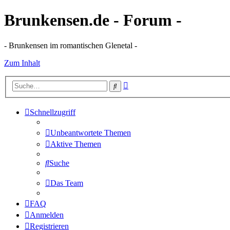
Brunkensen.de - Forum -
- Brunkensen im romantischen Glenetal -
Zum Inhalt
Erweiterte
Suche
Suche
Schnellzugriff
Unbeantwortete Themen
Aktive Themen
Suche
Das Team
FAQ
Anmelden
Registrieren