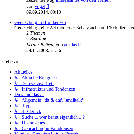
Letzter Beitrag
Interessantes von den Welfen
Neuester
von
vogel
Beitrag
09.09.2014, 00:13
Geocaching in Brunkensen
Geocaching - eine Art moderner Schatzsuche und 'Schnitzeljag
2
Themen
6
Beiträge
Neuester
Letzter Beitrag
von
amalas
Beitrag
24.11.2008, 21:56
Gehe zu
Aktuelles
↳ Aktuelle Ereignisse
↳ 'Schwarzes Brett'
↳ Infrastruktur und Tendenzen
Dies und das ...
↳ Allgemein, 'dit & dat', 'smalltalk'
↳ Tipps
↳ 3D-Druck
↳ Suche ... wer kennt eigentlich ...?
↳ Historisches
↳ Geocaching in Brunkensen
Vereine / Gemeinschaften / Parteien