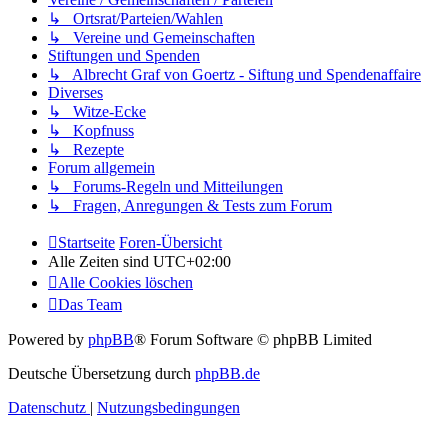
↳ Ortsrat/Parteien/Wahlen
↳ Vereine und Gemeinschaften
Stiftungen und Spenden
↳ Albrecht Graf von Goertz - Siftung und Spendenaffaire
Diverses
↳ Witze-Ecke
↳ Kopfnuss
↳ Rezepte
Forum allgemein
↳ Forums-Regeln und Mitteilungen
↳ Fragen, Anregungen & Tests zum Forum
Startseite
Foren-Übersicht
Alle Zeiten sind
UTC+02:00
Alle Cookies löschen
Das Team
Powered by
phpBB
® Forum Software © phpBB Limited
Deutsche Übersetzung durch
phpBB.de
Datenschutz
|
Nutzungsbedingungen