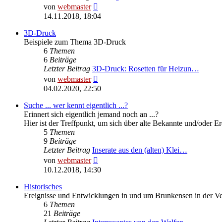
Neuester
von
webmaster
Beitrag
14.11.2018, 18:04
3D-Druck
Beispiele zum Thema 3D-Druck
6
Themen
6
Beiträge
Letzter Beitrag
3D-Druck: Rosetten für Heizun…
Neuester
von
webmaster
Beitrag
04.02.2020, 22:50
Suche ... wer kennt eigentlich ...?
Erinnert sich eigentlich jemand noch an ...?
Hier ist der Treffpunkt, um sich über alte Bekannte und/oder E
5
Themen
9
Beiträge
Letzter Beitrag
Inserate aus den (alten) Klei…
Neuester
von
webmaster
Beitrag
10.12.2018, 14:30
Historisches
Ereignisse und Entwicklungen in und um Brunkensen in der V
6
Themen
21
Beiträge