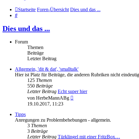
Startseite
Foren-Übersicht
Dies und das ...
Suche
Dies und das ...
Forum
Themen
Beiträge
Letzter Beitrag
Allgemein, 'dit & dat', 'smalltalk'
Hier ist Platz für Beiträge, die anderen Rubriken nicht eindeu
125
Themen
550
Beiträge
Letzter Beitrag
Echt super hier
Neuester
von
HerbeMannABg
Beitrag
19.10.2017, 11:23
Tipps
Anregungen zu Problembehebungen - allgemein.
3
Themen
3
Beiträge
Letzter Beitrag
Türklingel mit einer FritzBox…