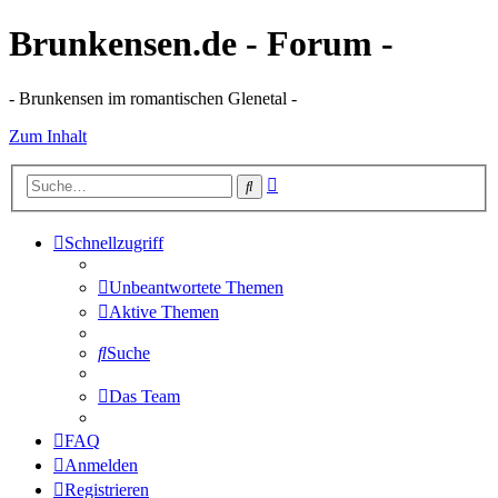
Brunkensen.de - Forum -
- Brunkensen im romantischen Glenetal -
Zum Inhalt
Erweiterte
Suche
Suche
Schnellzugriff
Unbeantwortete Themen
Aktive Themen
Suche
Das Team
FAQ
Anmelden
Registrieren