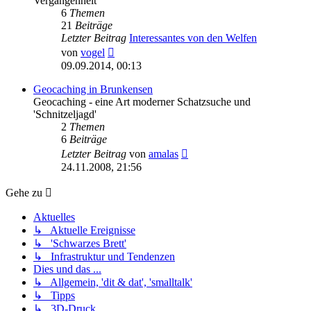
Vergangenheit
6
Themen
21
Beiträge
Letzter Beitrag
Interessantes von den Welfen
Neuester
von
vogel
Beitrag
09.09.2014, 00:13
Geocaching in Brunkensen
Geocaching - eine Art moderner Schatzsuche und
'Schnitzeljagd'
2
Themen
6
Beiträge
Neuester
Letzter Beitrag
von
amalas
Beitrag
24.11.2008, 21:56
Gehe zu
Aktuelles
↳ Aktuelle Ereignisse
↳ 'Schwarzes Brett'
↳ Infrastruktur und Tendenzen
Dies und das ...
↳ Allgemein, 'dit & dat', 'smalltalk'
↳ Tipps
↳ 3D-Druck