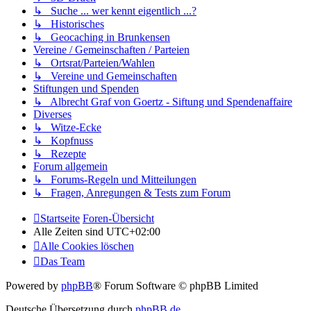
↳ Suche ... wer kennt eigentlich ...?
↳ Historisches
↳ Geocaching in Brunkensen
Vereine / Gemeinschaften / Parteien
↳ Ortsrat/Parteien/Wahlen
↳ Vereine und Gemeinschaften
Stiftungen und Spenden
↳ Albrecht Graf von Goertz - Siftung und Spendenaffaire
Diverses
↳ Witze-Ecke
↳ Kopfnuss
↳ Rezepte
Forum allgemein
↳ Forums-Regeln und Mitteilungen
↳ Fragen, Anregungen & Tests zum Forum
Startseite
Foren-Übersicht
Alle Zeiten sind
UTC+02:00
Alle Cookies löschen
Das Team
Powered by
phpBB
® Forum Software © phpBB Limited
Deutsche Übersetzung durch
phpBB.de