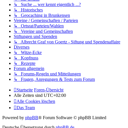
↳ Suche ... wer kennt eigentlich ...?
↳ Historisches
↳ Geocaching in Brunkensen
Vereine / Gemeinschaften / Parteien
↳ Ortsrat/Parteien/Wahlen
↳ Vereine und Gemeinschaften
Stiftungen und Spenden
↳ Albrecht Graf von Goertz - Siftung und Spendenaffaire
Diverses
↳ Witze-Ecke
↳ Kopfnuss
↳ Rezepte
Forum allgemein
↳ Forums-Regeln und Mitteilungen
↳ Fragen, Anregungen & Tests zum Forum
Startseite
Foren-Übersicht
Alle Zeiten sind
UTC+02:00
Alle Cookies löschen
Das Team
Powered by
phpBB
® Forum Software © phpBB Limited
Deutsche Übersetzung durch
phpBB.de