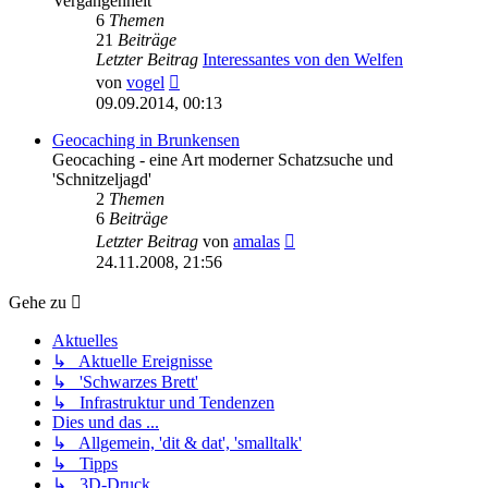
Vergangenheit
6
Themen
21
Beiträge
Letzter Beitrag
Interessantes von den Welfen
Neuester
von
vogel
Beitrag
09.09.2014, 00:13
Geocaching in Brunkensen
Geocaching - eine Art moderner Schatzsuche und
'Schnitzeljagd'
2
Themen
6
Beiträge
Neuester
Letzter Beitrag
von
amalas
Beitrag
24.11.2008, 21:56
Gehe zu
Aktuelles
↳ Aktuelle Ereignisse
↳ 'Schwarzes Brett'
↳ Infrastruktur und Tendenzen
Dies und das ...
↳ Allgemein, 'dit & dat', 'smalltalk'
↳ Tipps
↳ 3D-Druck