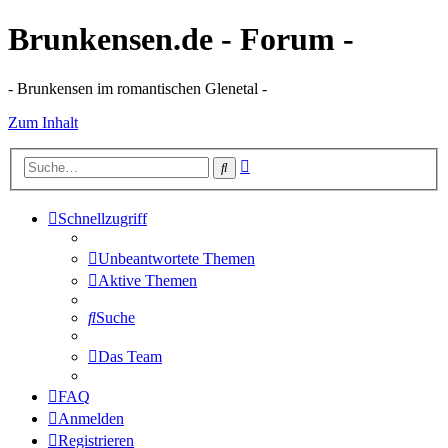
Brunkensen.de - Forum -
- Brunkensen im romantischen Glenetal -
Zum Inhalt
Erweiterte
Suche
Suche
Schnellzugriff
Unbeantwortete Themen
Aktive Themen
Suche
Das Team
FAQ
Anmelden
Registrieren