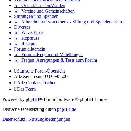
↳ Ortsrat/Parteien/Wahlen
↳ Vereine und Gemeinschaften
Stiftungen und Spenden
↳ Albrecht Graf von Goertz - Siftung und Spendenaffaire
Diverses
↳ Witze-Ecke
↳ Kopfnuss
↳ Rezepte
Forum allgemein
↳ Forums-Regeln und Mitteilungen
↳ Fragen, Anregungen & Tests zum Forum
Startseite
Foren-Übersicht
Alle Zeiten sind
UTC+02:00
Alle Cookies löschen
Das Team
Powered by
phpBB
® Forum Software © phpBB Limited
Deutsche Übersetzung durch
phpBB.de
Datenschutz
|
Nutzungsbedingungen