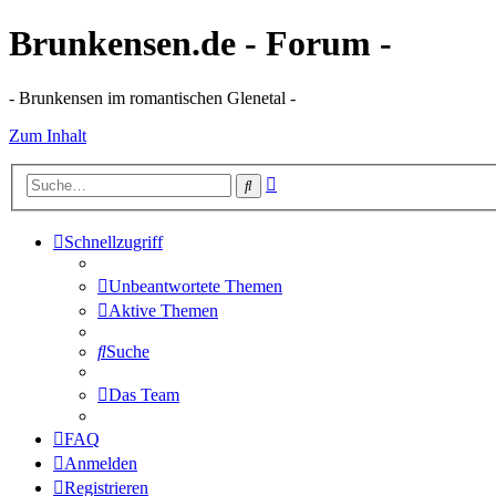
Brunkensen.de - Forum -
- Brunkensen im romantischen Glenetal -
Zum Inhalt
Erweiterte
Suche
Suche
Schnellzugriff
Unbeantwortete Themen
Aktive Themen
Suche
Das Team
FAQ
Anmelden
Registrieren