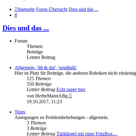
Startseite
Foren-Übersicht
Dies und das ...
Suche
Dies und das ...
Forum
Themen
Beiträge
Letzter Beitrag
Allgemein, 'dit & dat', 'smalltalk'
Hier ist Platz für Beiträge, die anderen Rubriken nicht eindeu
125
Themen
550
Beiträge
Letzter Beitrag
Echt super hier
Neuester
von
HerbeMannABg
Beitrag
19.10.2017, 11:23
Tipps
Anregungen zu Problembehebungen - allgemein.
3
Themen
3
Beiträge
Letzter Beitrag
Türklingel mit einer FritzBox…