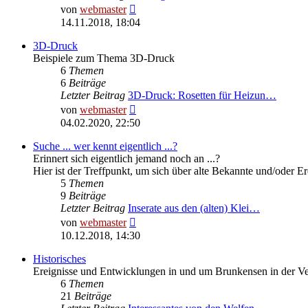
Neuester
von
webmaster
Beitrag
14.11.2018, 18:04
3D-Druck
Beispiele zum Thema 3D-Druck
6
Themen
6
Beiträge
Letzter Beitrag
3D-Druck: Rosetten für Heizun…
Neuester
von
webmaster
Beitrag
04.02.2020, 22:50
Suche ... wer kennt eigentlich ...?
Erinnert sich eigentlich jemand noch an ...?
Hier ist der Treffpunkt, um sich über alte Bekannte und/oder E
5
Themen
9
Beiträge
Letzter Beitrag
Inserate aus den (alten) Klei…
Neuester
von
webmaster
Beitrag
10.12.2018, 14:30
Historisches
Ereignisse und Entwicklungen in und um Brunkensen in der V
6
Themen
21
Beiträge