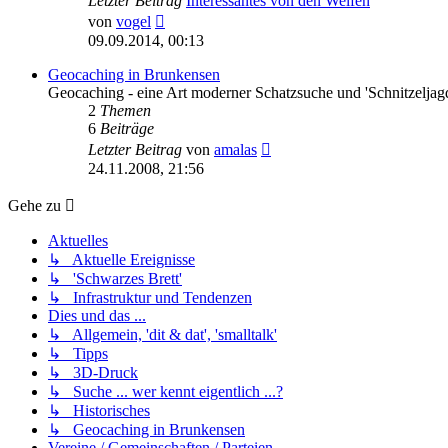
Letzter Beitrag
Interessantes von den Welfen
Neuester
von
vogel
Beitrag
09.09.2014, 00:13
Geocaching in Brunkensen
Geocaching - eine Art moderner Schatzsuche und 'Schnitzeljag
2
Themen
6
Beiträge
Neuester
Letzter Beitrag
von
amalas
Beitrag
24.11.2008, 21:56
Gehe zu
Aktuelles
↳ Aktuelle Ereignisse
↳ 'Schwarzes Brett'
↳ Infrastruktur und Tendenzen
Dies und das ...
↳ Allgemein, 'dit & dat', 'smalltalk'
↳ Tipps
↳ 3D-Druck
↳ Suche ... wer kennt eigentlich ...?
↳ Historisches
↳ Geocaching in Brunkensen
Vereine / Gemeinschaften / Parteien